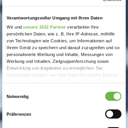
Verantwortungsvoller Umgang mit Ihren Daten
Wir und
unsere 1022 Partner
verarbeiten Ihre
persönlichen Daten, wie z. B. Ihre IP-Adresse, mithilfe
von Technologien wie Cookies, um Informationen auf
Ihrem Gerät zu speichern und darauf zuzugreifen und so
personalisierte Werbung und Inhalte, Messungen von
Werbung und Inhalten, Zielgruppenforschung sowie
Entwicklung von Angeboten zu ermöglichen. Sie
entscheiden darüber, wer Ihre Daten für welche Zwecke
nutzt. Sie können Ihre Einwilligung jederzeit über die
Cookie-Erklärung oder durch Klicken auf das Privacy
Einwilligungsauswahl
Trigger Symbol ändern oder widerrufen
Notwendig
Wenn Sie es erlauben, würden wir auch gerne:
Präferenzen
Informationen über Ihre geografische Lage
erfassen, welche bis auf einige Meter genau sein