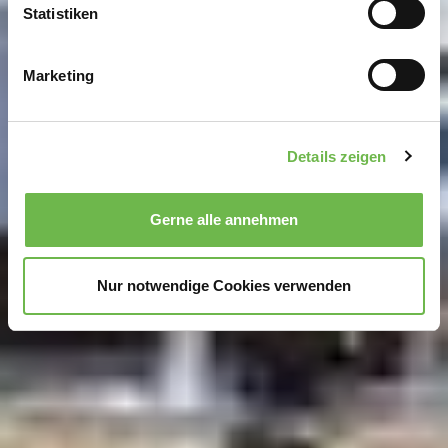
können
Statistiken
Ihr Gerät durch aktives Scannen nach
bestimmten Merkmalen (Fingerprinting) identifizieren
Marketing
Erfahren Sie mehr darüber, wie Ihre persönlichen Daten
verarbeitet werden, und legen Sie Ihre Präferenzen im
Abschnitt Einzelheiten
fest.
Details zeigen
Wir verwenden Cookies, um Inhalte und Anzeigen zu
personalisieren, Funktionen für soziale Medien anbieten
Gerne alle annehmen
zu können und die Zugriffe auf unsere Website zu
analysieren.
Danke, dass Sie uns in unserer Arbeit
unterstützen!
Nur notwendige Cookies verwenden
Hinweis auf Verarbeitung Ihrer auf dieser Webseite
erhobenen Daten in den USA durch Google und
YouTube:
Indem Sie auf "Gerne Alle annehmen" oder
Präferenzen, Statistiken oder Marketing ankreuzen und
auf „Auswahl manuell festlegen“ klicken, willigen Sie
zugleich gem. Art. 49 Abs. 1 S. 1 lit. a DSGVO ein, dass
Ihre Daten in den USA verarbeitet werden. Die USA