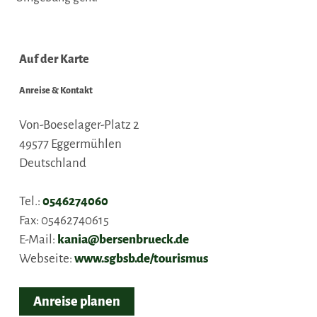
Auf der Karte
Anreise & Kontakt
Von-Boeselager-Platz 2
49577
Eggermühlen
Deutschland
Tel.:
0546274060
Fax:
05462740615
E-Mail:
kania@bersenbrueck.de
Webseite:
www.sgbsb.de/tourismus
Anreise planen