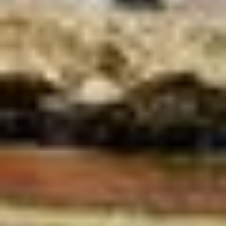
werden vom Europäischen Gerichtshof als ein Land mit
einem nach EU-Standards unzureichendem
Datenschutzniveau eingeschätzt. Es besteht
insbesondere das Risiko, dass Ihre Daten durch US-
Behörden, zu Kontroll- und zu Überwachungszwecken,
möglicherweise auch ohne Rechtsbehelfsmöglichkeiten,
verarbeitet werden können. Wenn Sie auf "Auswahl
manuell festlegen" klicken und keine der optionalen
Boxen (Präferenzen, Statistiken oder Marketing
ausgewählt haben, findet die vorgehend beschriebene
Übermittlung nicht statt. Weitere Informationen erhalten
Sie in unseren Datenschutzhinweisen.
Ausführlich informieren wir Sie darüber gerne hier:
Datenschutz
|
Impressum