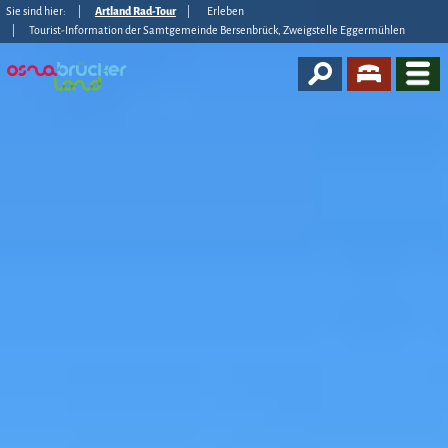
Sie sind hier:
Artland Rad-Tour
Erleben
Tourist-Information der Samtgemeinde Bersenbrück, Zweigstelle Eggermühlen