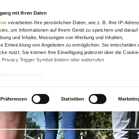
andern ab Eggermühlen
gang mit Ihren Daten
ner
verarbeiten Ihre persönlichen Daten, wie z. B. Ihre IP-Adress
ies, um Informationen auf Ihrem Gerät zu speichern und darauf
rbung und Inhalte, Messungen von Werbung und Inhalten,
e Entwicklung von Angeboten zu ermöglichen. Sie entscheiden 
ke nutzt. Sie können Ihre Einwilligung jederzeit über die Cookie
s Privacy Trigger Symbol ändern oder widerrufen
den wir auch gerne:
 Ihre geografische Lage erfassen, welche bis auf einige Meter g
tives Scannen nach bestimmten Merkmalen (Fingerprinting) identi
Präferenzen
Statistiken
Marketin
 wie Ihre persönlichen Daten verarbeitet werden, und legen Sie 
 Einzelheiten
fest.
 Inhalte und Anzeigen zu personalisieren, Funktionen für sozia
e Zugriffe auf unsere Website zu analysieren.
Danke, dass Sie 