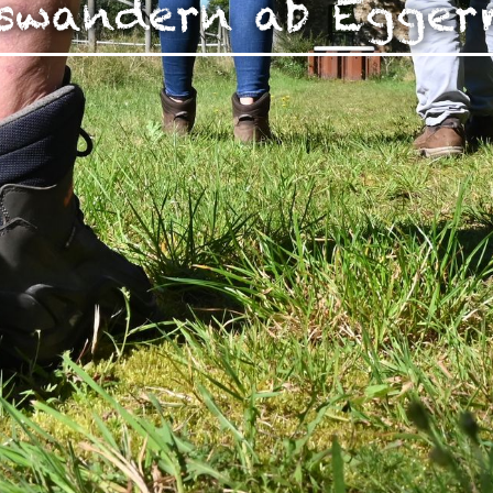
swandern ab Egger
zen!
g Ihrer auf dieser Webseite erhobenen Daten in den USA du
auf "Gerne Alle annehmen" oder Präferenzen, Statistiken oder M
manuell festlegen“ klicken, willigen Sie zugleich gem. Art. 49 Ab
aten in den USA verarbeitet werden. Die USA werden vom Euro
 mit einem nach EU-Standards unzureichendem Datenschutznive
insbesondere das Risiko, dass Ihre Daten durch US-Behörden, zu
en, möglicherweise auch ohne Rechtsbehelfsmöglichkeiten, ve
uf "Auswahl manuell festlegen" klicken und keine der optional
 oder Marketing ausgewählt haben, findet die vorgehend beschrie
Weitere Informationen erhalten Sie in unseren Datenschutzhinwei
r Sie darüber gerne hier:
Datenschutz
|
Impressum