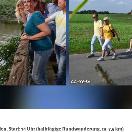
CC-BY-SA
len, Start: 14 Uhr (halbtägige Rundwanderung, ca. 7,5 km)