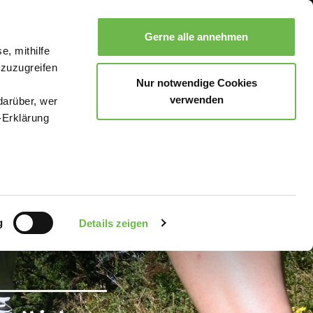
Gerne alle annehmen
e, mithilfe
Suche
Buchen
Menü
 zuzugreifen
Nur notwendige Cookies
verwenden
darüber, wer
-Erklärung
enau sein
fizieren
g
Details zeigen
Ihre
le Medien
uns in