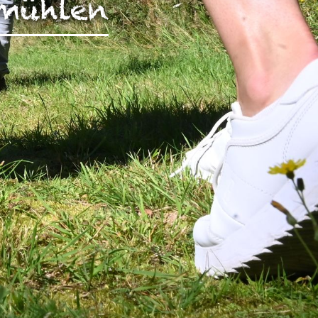
mühlen
rch Google
arketing
s. 1 S. 1 lit.
päischen
au
 Kontroll-
rarbeitet
en Boxen
bene
sen.