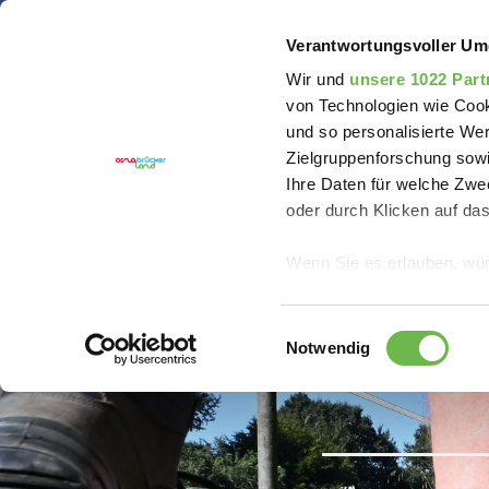
Sie sind hier:
Artland Rad-Tour
Erleben
Genussw
Verantwortungsvoller Um
Wir und
unsere 1022 Part
von Technologien wie Cook
und so personalisierte We
Zielgruppenforschung sowi
Ihre Daten für welche Zwec
oder durch Klicken auf da
Wenn Sie es erlauben, wür
Informationen über
können
Einwilligungsauswahl
Ihr Gerät durch ak
Notwendig
Erfahren Sie mehr darüber,
Präferenzen im
Abschnitt
Wir verwenden Cookies, um
anbieten zu können und di