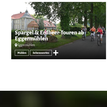
Spargel & Erdbeer-Touren ab
Eggermühlen
Eggermühlen
Mühlen
Sehenswertes