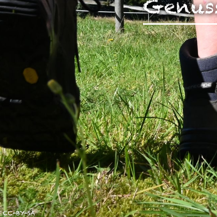
Genus
unserer Arbeit unterstüt
Hinweis auf Verarbeitun
und YouTube:
Indem Sie 
ankreuzen und auf „Auswahl 
a DSGVO ein, dass Ihre D
Gerichtshof als ein Land
eingeschätzt. Es besteht 
und zu Überwachungszweck
werden können. Wenn Sie a
(Präferenzen, Statistiken
Übermittlung nicht statt. 
Ausführlich informieren wi
CC-BY-SA