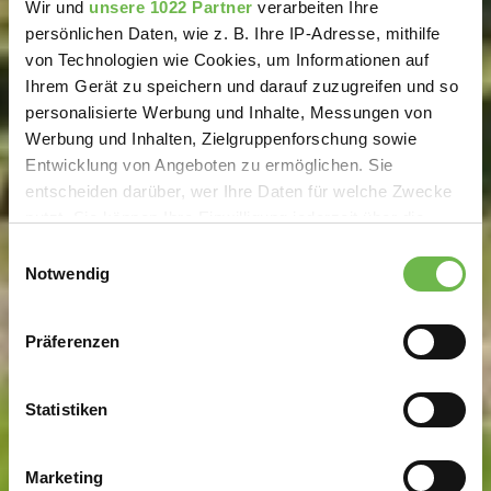
Wir und
unsere 1022 Partner
verarbeiten Ihre
persönlichen Daten, wie z. B. Ihre IP-Adresse, mithilfe
von Technologien wie Cookies, um Informationen auf
Ihrem Gerät zu speichern und darauf zuzugreifen und so
personalisierte Werbung und Inhalte, Messungen von
Werbung und Inhalten, Zielgruppenforschung sowie
Entwicklung von Angeboten zu ermöglichen. Sie
entscheiden darüber, wer Ihre Daten für welche Zwecke
nutzt. Sie können Ihre Einwilligung jederzeit über die
Cookie-Erklärung oder durch Klicken auf das Privacy
Einwilligungsauswahl
Trigger Symbol ändern oder widerrufen
Notwendig
Wenn Sie es erlauben, würden wir auch gerne:
Präferenzen
Informationen über Ihre geografische Lage
erfassen, welche bis auf einige Meter genau sein
können
Statistiken
Ihr Gerät durch aktives Scannen nach
bestimmten Merkmalen (Fingerprinting) identifizieren
Marketing
Erfahren Sie mehr darüber, wie Ihre persönlichen Daten