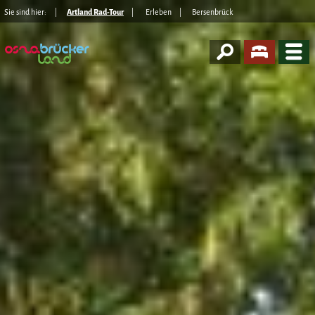
Sie sind hier:
Artland Rad-Tour
Erleben
Bersenbrück