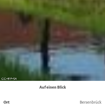
Behörden, zu Kontroll- und zu Überwachungszwecken,
möglicherweise auch ohne Rechtsbehelfsmöglichkeiten,
verarbeitet werden können. Wenn Sie auf "Auswahl
manuell festlegen" klicken und keine der optionalen
Boxen (Präferenzen, Statistiken oder Marketing
ausgewählt haben, findet die vorgehend beschriebene
Übermittlung nicht statt. Weitere Informationen erhalten
Sie in unseren Datenschutzhinweisen.
Ausführlich informieren wir Sie darüber gerne hier:
Datenschutz
|
Impressum
CC-BY-SA
Auf einen Blick
Ort
Bersenbrück