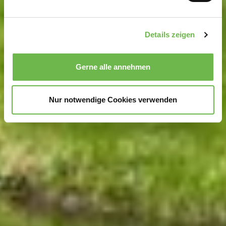
verarbeitet werden, und legen Sie Ihre Präferenzen im
Abschnitt Einzelheiten
fest.
Details zeigen
Wir verwenden Cookies, um Inhalte und Anzeigen zu
personalisieren, Funktionen für soziale Medien anbieten
Gerne alle annehmen
zu können und die Zugriffe auf unsere Website zu
analysieren.
Danke, dass Sie uns in unserer Arbeit
unterstützen!
Nur notwendige Cookies verwenden
Hinweis auf Verarbeitung Ihrer auf dieser Webseite
erhobenen Daten in den USA durch Google und
YouTube:
Indem Sie auf "Gerne Alle annehmen" oder
Präferenzen, Statistiken oder Marketing ankreuzen und
auf „Auswahl manuell festlegen“ klicken, willigen Sie
zugleich gem. Art. 49 Abs. 1 S. 1 lit. a DSGVO ein, dass
Ihre Daten in den USA verarbeitet werden. Die USA
werden vom Europäischen Gerichtshof als ein Land mit
einem nach EU-Standards unzureichendem
Datenschutzniveau eingeschätzt. Es besteht
insbesondere das Risiko, dass Ihre Daten durch US-