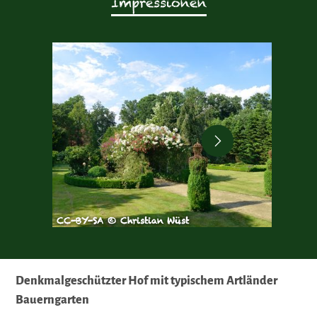
Impressionen
CC-BY-SA © Christian Wüst
CC-BY-
Denkmalgeschützter Hof mit typischem Artländer
Bauerngarten