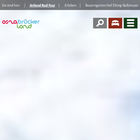
Sie sind hier:
Artland Rad-Tour
Erleben
Bauerngarten Hof Elting-Bußmeyer