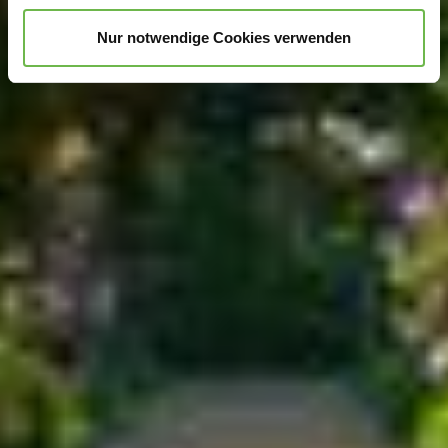
unterstützen!
Nur notwendige Cookies verwenden
Hinweis auf Verarbeitung Ihrer auf dieser Webseite
erhobenen Daten in den USA durch Google und
YouTube:
Indem Sie auf "Gerne Alle annehmen" oder
Präferenzen, Statistiken oder Marketing ankreuzen und
auf „Auswahl manuell festlegen“ klicken, willigen Sie
zugleich gem. Art. 49 Abs. 1 S. 1 lit. a DSGVO ein, dass
Ihre Daten in den USA verarbeitet werden. Die USA
werden vom Europäischen Gerichtshof als ein Land mit
einem nach EU-Standards unzureichendem
Datenschutzniveau eingeschätzt. Es besteht
insbesondere das Risiko, dass Ihre Daten durch US-
Behörden, zu Kontroll- und zu Überwachungszwecken,
möglicherweise auch ohne Rechtsbehelfsmöglichkeiten,
verarbeitet werden können. Wenn Sie auf "Auswahl
manuell festlegen" klicken und keine der optionalen
Boxen (Präferenzen, Statistiken oder Marketing
ausgewählt haben, findet die vorgehend beschriebene
Übermittlung nicht statt. Weitere Informationen erhalten
Sie in unseren Datenschutzhinweisen.