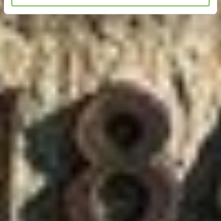
Hinweis auf Verarbeitung Ihrer auf dieser Webseite
erhobenen Daten in den USA durch Google und
YouTube:
Indem Sie auf "Gerne Alle annehmen" oder
Präferenzen, Statistiken oder Marketing ankreuzen und
auf „Auswahl manuell festlegen“ klicken, willigen Sie
zugleich gem. Art. 49 Abs. 1 S. 1 lit. a DSGVO ein, dass
Ihre Daten in den USA verarbeitet werden. Die USA
werden vom Europäischen Gerichtshof als ein Land mit
einem nach EU-Standards unzureichendem
Datenschutzniveau eingeschätzt. Es besteht
insbesondere das Risiko, dass Ihre Daten durch US-
Behörden, zu Kontroll- und zu Überwachungszwecken,
möglicherweise auch ohne Rechtsbehelfsmöglichkeiten,
verarbeitet werden können. Wenn Sie auf "Auswahl
manuell festlegen" klicken und keine der optionalen
Boxen (Präferenzen, Statistiken oder Marketing
ausgewählt haben, findet die vorgehend beschriebene
Übermittlung nicht statt. Weitere Informationen erhalten
Sie in unseren Datenschutzhinweisen.
Ausführlich informieren wir Sie darüber gerne hier:
Datenschutz
|
Impressum