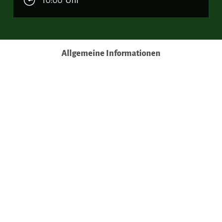
10:00 Uhr
Allgemeine Informationen
Allgemeine Informationen
Eignung
Zahlungsmöglichkeiten
Veranstalter