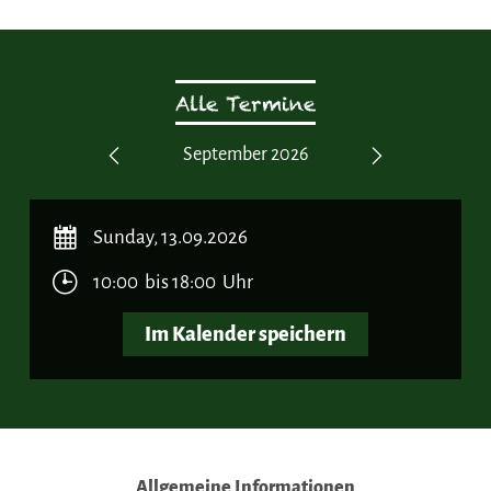
Alle Termine
r 2027
September 2026
Septe
Previous
Next
Sunday, 13.09.2026
10:00 bis 18:00 Uhr
Im Kalender speichern
Allgemeine Informationen