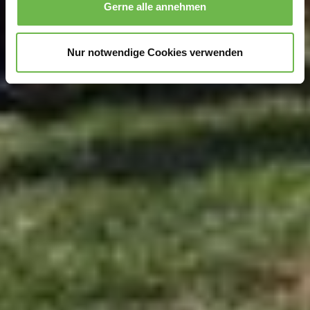
Gerne alle annehmen
zu können und die Zugriffe auf unsere Website zu
analysieren.
Danke, dass Sie uns in unserer Arbeit
unterstützen!
Nur notwendige Cookies verwenden
Hinweis auf Verarbeitung Ihrer auf dieser Webseite
erhobenen Daten in den USA durch Google und
YouTube:
Indem Sie auf "Gerne Alle annehmen" oder
Präferenzen, Statistiken oder Marketing ankreuzen und
auf „Auswahl manuell festlegen“ klicken, willigen Sie
zugleich gem. Art. 49 Abs. 1 S. 1 lit. a DSGVO ein, dass
Ihre Daten in den USA verarbeitet werden. Die USA
werden vom Europäischen Gerichtshof als ein Land mit
einem nach EU-Standards unzureichendem
Datenschutzniveau eingeschätzt. Es besteht
insbesondere das Risiko, dass Ihre Daten durch US-
Behörden, zu Kontroll- und zu Überwachungszwecken,
möglicherweise auch ohne Rechtsbehelfsmöglichkeiten,
verarbeitet werden können. Wenn Sie auf "Auswahl
manuell festlegen" klicken und keine der optionalen
Boxen (Präferenzen, Statistiken oder Marketing
ausgewählt haben, findet die vorgehend beschriebene