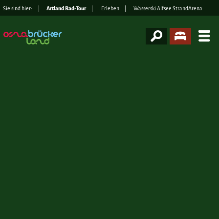
Sie sind hier:
Artland Rad-Tour
Erleben
Wasserski Alfsee StrandArena