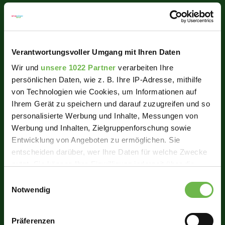
Verantwortungsvoller Umgang mit Ihren Daten
Wir und
unsere 1022 Partner
verarbeiten Ihre
persönlichen Daten, wie z. B. Ihre IP-Adresse, mithilfe
von Technologien wie Cookies, um Informationen auf
Ihrem Gerät zu speichern und darauf zuzugreifen und so
personalisierte Werbung und Inhalte, Messungen von
Werbung und Inhalten, Zielgruppenforschung sowie
Entwicklung von Angeboten zu ermöglichen. Sie
entscheiden darüber, wer Ihre Daten für welche Zwecke
nutzt. Sie können Ihre Einwilligung jederzeit über die
Cookie-Erklärung oder durch Klicken auf das Privacy
Einwilligungsauswahl
Trigger Symbol ändern oder widerrufen
Notwendig
Wenn Sie es erlauben, würden wir auch gerne:
Präferenzen