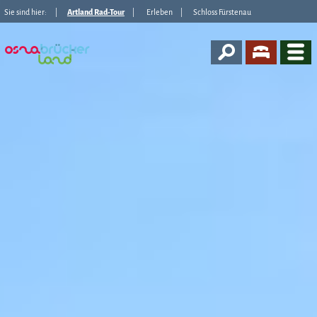
Sie sind hier:
Artland Rad-Tour
Erleben
Schloss Fürstenau