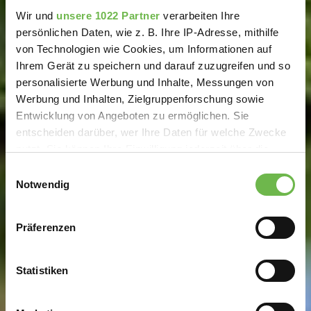
Wir und
unsere 1022 Partner
verarbeiten Ihre
persönlichen Daten, wie z. B. Ihre IP-Adresse, mithilfe
von Technologien wie Cookies, um Informationen auf
Ihrem Gerät zu speichern und darauf zuzugreifen und so
personalisierte Werbung und Inhalte, Messungen von
Werbung und Inhalten, Zielgruppenforschung sowie
Entwicklung von Angeboten zu ermöglichen. Sie
entscheiden darüber, wer Ihre Daten für welche Zwecke
nutzt. Sie können Ihre Einwilligung jederzeit über die
Cookie-Erklärung oder durch Klicken auf das Privacy
Einwilligungsauswahl
Trigger Symbol ändern oder widerrufen
Notwendig
Wenn Sie es erlauben, würden wir auch gerne:
Präferenzen
Informationen über Ihre geografische Lage
erfassen, welche bis auf einige Meter genau sein
können
Statistiken
Ihr Gerät durch aktives Scannen nach
bestimmten Merkmalen (Fingerprinting) identifizieren