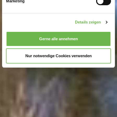
Marketing
Erfahren Sie mehr darüber, wie Ihre persönlichen Daten
verarbeitet werden, und legen Sie Ihre Präferenzen im
Abschnitt Einzelheiten
fest.
Details zeigen
Wir verwenden Cookies, um Inhalte und Anzeigen zu
personalisieren, Funktionen für soziale Medien anbieten
Gerne alle annehmen
zu können und die Zugriffe auf unsere Website zu
analysieren.
Danke, dass Sie uns in unserer Arbeit
unterstützen!
Nur notwendige Cookies verwenden
Hinweis auf Verarbeitung Ihrer auf dieser Webseite
erhobenen Daten in den USA durch Google und
YouTube:
Indem Sie auf "Gerne Alle annehmen" oder
Präferenzen, Statistiken oder Marketing ankreuzen und
auf „Auswahl manuell festlegen“ klicken, willigen Sie
zugleich gem. Art. 49 Abs. 1 S. 1 lit. a DSGVO ein, dass
Ihre Daten in den USA verarbeitet werden. Die USA
werden vom Europäischen Gerichtshof als ein Land mit
einem nach EU-Standards unzureichendem
Datenschutzniveau eingeschätzt. Es besteht
insbesondere das Risiko, dass Ihre Daten durch US-