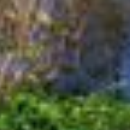
Behörden, zu Kontroll- und zu Überwachungszwecken,
möglicherweise auch ohne Rechtsbehelfsmöglichkeiten,
verarbeitet werden können. Wenn Sie auf "Auswahl
manuell festlegen" klicken und keine der optionalen
Boxen (Präferenzen, Statistiken oder Marketing
ausgewählt haben, findet die vorgehend beschriebene
Übermittlung nicht statt. Weitere Informationen erhalten
Sie in unseren Datenschutzhinweisen.
Ausführlich informieren wir Sie darüber gerne hier:
Datenschutz
|
Impressum