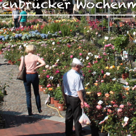
enbrücker Wochen
zen!
g Ihrer auf dieser Webseite erhobenen Daten in den USA du
auf "Gerne Alle annehmen" oder Präferenzen, Statistiken oder M
manuell festlegen“ klicken, willigen Sie zugleich gem. Art. 49 Ab
aten in den USA verarbeitet werden. Die USA werden vom Euro
 mit einem nach EU-Standards unzureichendem Datenschutznive
insbesondere das Risiko, dass Ihre Daten durch US-Behörden, zu
en, möglicherweise auch ohne Rechtsbehelfsmöglichkeiten, ve
uf "Auswahl manuell festlegen" klicken und keine der optional
 oder Marketing ausgewählt haben, findet die vorgehend beschrie
Weitere Informationen erhalten Sie in unseren Datenschutzhinwei
r Sie darüber gerne hier:
Datenschutz
|
Impressum