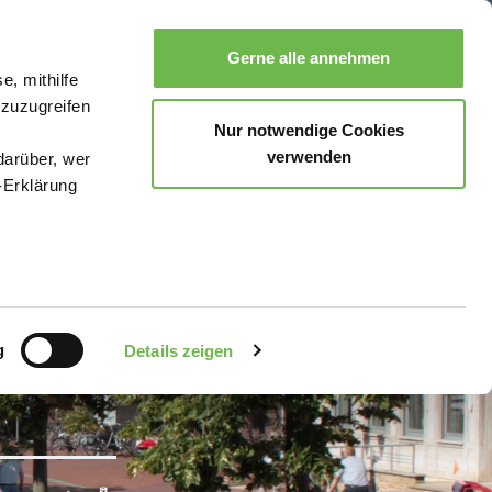
Gerne alle annehmen
e, mithilfe
Suche
Buchen
Menü
 zuzugreifen
Nur notwendige Cookies
verwenden
darüber, wer
-Erklärung
enau sein
fizieren
g
Details zeigen
Ihre
le Medien
uns in