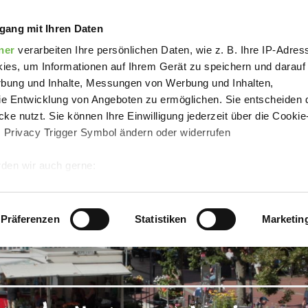
brücker Wochenmarkt
gang mit Ihren Daten
ner
verarbeiten Ihre persönlichen Daten, wie z. B. Ihre IP-Adress
ies, um Informationen auf Ihrem Gerät zu speichern und darauf
rbung und Inhalte, Messungen von Werbung und Inhalten,
e Entwicklung von Angeboten zu ermöglichen. Sie entscheiden 
ke nutzt. Sie können Ihre Einwilligung jederzeit über die Cookie
s Privacy Trigger Symbol ändern oder widerrufen
den wir auch gerne:
 Ihre geografische Lage erfassen, welche bis auf einige Meter g
tives Scannen nach bestimmten Merkmalen (Fingerprinting) identi
Präferenzen
Statistiken
Marketin
 wie Ihre persönlichen Daten verarbeitet werden, und legen Sie 
 Einzelheiten
fest.
 Inhalte und Anzeigen zu personalisieren, Funktionen für sozia
e Zugriffe auf unsere Website zu analysieren.
Danke, dass Sie 