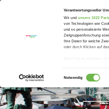
Sie sind hier:
Artland Rad-Tour
Erleben
Quaken
Verantwortungsvoller Um
Wir und
unsere 1022 Part
von Technologien wie Cook
und so personalisierte We
Zielgruppenforschung sowi
Ihre Daten für welche Zwec
oder durch Klicken auf da
Wenn Sie es erlauben, wür
Informationen über
können
Einwilligungsauswahl
Ihr Gerät durch ak
Notwendig
Erfahren Sie mehr darüber,
Präferenzen im
Abschnitt
Wir verwenden Cookies, um
anbieten zu können und di