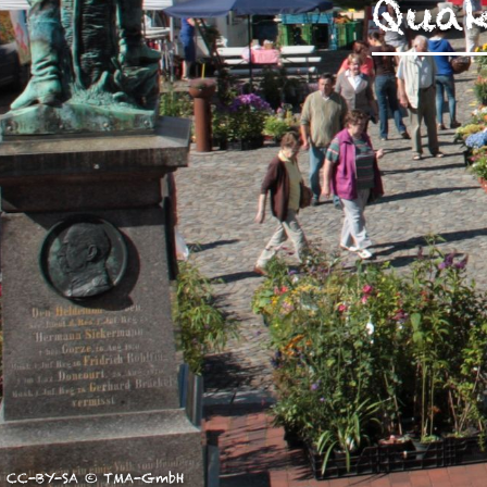
Quak
unserer Arbeit unterstüt
Hinweis auf Verarbeitun
und YouTube:
Indem Sie 
ankreuzen und auf „Auswahl 
a DSGVO ein, dass Ihre D
Gerichtshof als ein Land
eingeschätzt. Es besteht 
und zu Überwachungszweck
werden können. Wenn Sie a
(Präferenzen, Statistiken
Übermittlung nicht statt. 
Ausführlich informieren wi
CC-BY-SA © TMA-GmbH