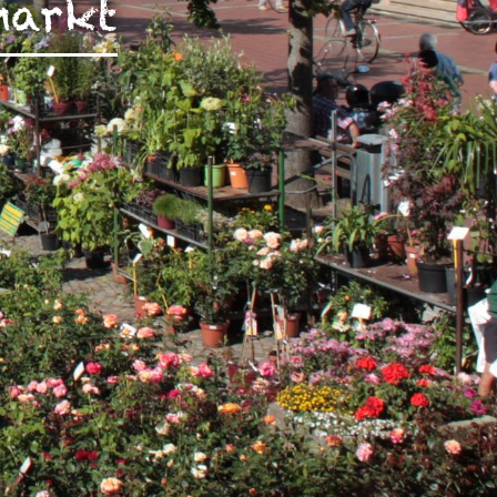
markt
rch Google
arketing
s. 1 S. 1 lit.
päischen
au
 Kontroll-
rarbeitet
en Boxen
bene
sen.