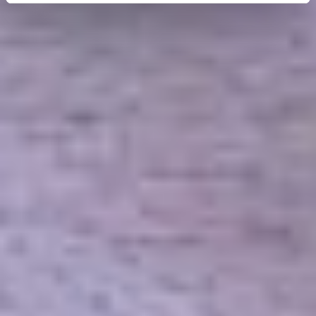
erhobenen Daten in den USA durch Google und
YouTube:
Indem Sie auf "Gerne Alle annehmen" oder
Präferenzen, Statistiken oder Marketing ankreuzen und
auf „Auswahl manuell festlegen“ klicken, willigen Sie
zugleich gem. Art. 49 Abs. 1 S. 1 lit. a DSGVO ein, dass
Ihre Daten in den USA verarbeitet werden. Die USA
werden vom Europäischen Gerichtshof als ein Land mit
einem nach EU-Standards unzureichendem
Datenschutzniveau eingeschätzt. Es besteht
insbesondere das Risiko, dass Ihre Daten durch US-
Behörden, zu Kontroll- und zu Überwachungszwecken,
möglicherweise auch ohne Rechtsbehelfsmöglichkeiten,
verarbeitet werden können. Wenn Sie auf "Auswahl
manuell festlegen" klicken und keine der optionalen
Boxen (Präferenzen, Statistiken oder Marketing
ausgewählt haben, findet die vorgehend beschriebene
Übermittlung nicht statt. Weitere Informationen erhalten
Sie in unseren Datenschutzhinweisen.
Ausführlich informieren wir Sie darüber gerne hier:
Datenschutz
|
Impressum