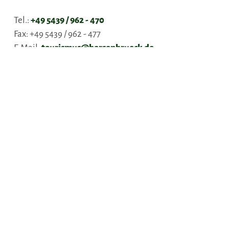
Tel.:
+49 5439 / 962 - 470
Fax:
+49 5439 / 962 - 477
E-Mail:
tourismus@bersenbrueck.de
Webseite:
www.bersenbrueck-tourismus.de
Anreise planen