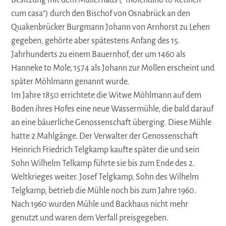
Besitzung mit dem Müllerhaus (" molendino to Ketinch
cum casa") durch den Bischof von Osnabrück an den
Quakenbrücker Burgmann Johann von Arnhorst zu Lehen
gegeben, gehörte aber spätestens Anfang des 15.
Jahrhunderts zu einem Bauernhof, der um 1460 als
Hanneke to Mole, 1574 als Johann zur Mollen erscheint und
später Möhlmann genannt wurde.
Im Jahre 1850 errichtete die Witwe Möhlmann auf dem
Boden ihres Hofes eine neue Wassermühle, die bald darauf
an eine bäuerliche Genossenschaft überging. Diese Mühle
hatte 2 Mahlgänge. Der Verwalter der Genossenschaft
Heinrich Friedrich Telgkamp kaufte später die und sein
Sohn Wilhelm Telkamp führte sie bis zum Ende des 2.
Weltkrieges weiter. Josef Telgkamp, Sohn des Wilhelm
Telgkamp, betrieb die Mühle noch bis zum Jahre 1960.
Nach 1960 wurden Mühle und Backhaus nicht mehr
genutzt und waren dem Verfall preisgegeben.