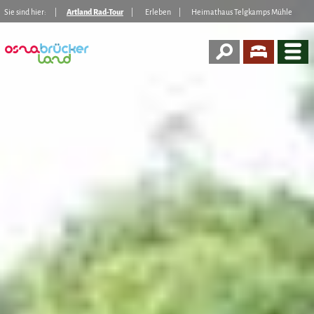
Sie sind hier:
Artland Rad-Tour
Erleben
Heimathaus Telgkamps Mühle