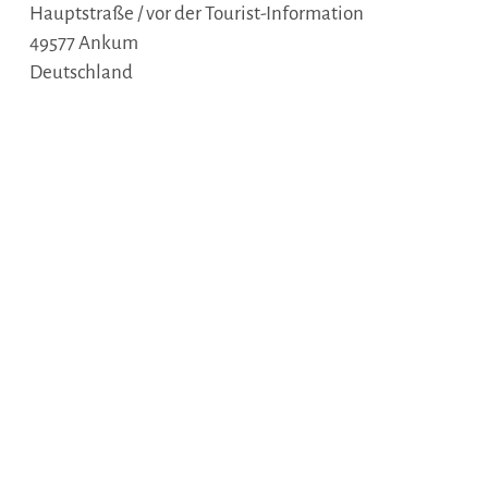
Hauptstraße / vor der Tourist-Information
49577
Ankum
Deutschland
Webseite:
www.bersenbrueck-tourismus.de
Anreise planen