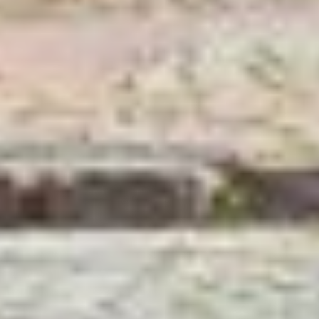
möglicherweise auch ohne Rechtsbehelfsmöglichkeiten,
verarbeitet werden können. Wenn Sie auf "Auswahl
manuell festlegen" klicken und keine der optionalen
Boxen (Präferenzen, Statistiken oder Marketing
ausgewählt haben, findet die vorgehend beschriebene
Übermittlung nicht statt. Weitere Informationen erhalten
Sie in unseren Datenschutzhinweisen.
Ausführlich informieren wir Sie darüber gerne hier:
Datenschutz
|
Impressum