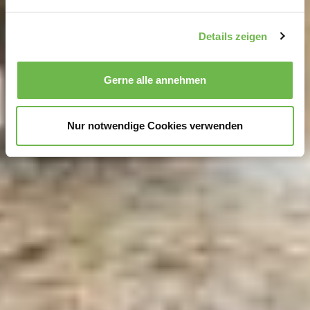
verarbeitet werden, und legen Sie Ihre Präferenzen im
Abschnitt Einzelheiten
fest.
Details zeigen
Wir verwenden Cookies, um Inhalte und Anzeigen zu
personalisieren, Funktionen für soziale Medien anbieten
Gerne alle annehmen
zu können und die Zugriffe auf unsere Website zu
analysieren.
Danke, dass Sie uns in unserer Arbeit
unterstützen!
Nur notwendige Cookies verwenden
Hinweis auf Verarbeitung Ihrer auf dieser Webseite
erhobenen Daten in den USA durch Google und
YouTube:
Indem Sie auf "Gerne Alle annehmen" oder
Präferenzen, Statistiken oder Marketing ankreuzen und
auf „Auswahl manuell festlegen“ klicken, willigen Sie
zugleich gem. Art. 49 Abs. 1 S. 1 lit. a DSGVO ein, dass
Ihre Daten in den USA verarbeitet werden. Die USA
werden vom Europäischen Gerichtshof als ein Land mit
einem nach EU-Standards unzureichendem
Datenschutzniveau eingeschätzt. Es besteht
insbesondere das Risiko, dass Ihre Daten durch US-
Behörden, zu Kontroll- und zu Überwachungszwecken,