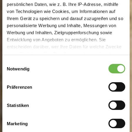
persönlichen Daten, wie z. B. Ihre IP-Adresse, mithilfe
von Technologien wie Cookies, um Informationen auf
Ihrem Gerät zu speichern und darauf zuzugreifen und so
personalisierte Werbung und Inhalte, Messungen von
Werbung und Inhalten, Zielgruppenforschung sowie
Entwicklung von Angeboten zu ermöglichen. Sie
entscheiden darüber, wer Ihre Daten für welche Zwecke
nutzt. Sie können Ihre Einwilligung jederzeit über die
Cookie-Erklärung oder durch Klicken auf das Privacy
Einwilligungsauswahl
Trigger Symbol ändern oder widerrufen
Notwendig
Wenn Sie es erlauben, würden wir auch gerne:
Präferenzen
Informationen über Ihre geografische Lage
erfassen, welche bis auf einige Meter genau sein
können
Statistiken
Ihr Gerät durch aktives Scannen nach
bestimmten Merkmalen (Fingerprinting) identifizieren
Marketing
Erfahren Sie mehr darüber, wie Ihre persönlichen Daten